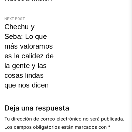
de
Previous
entradas
Post
NEXT POST
Chechu y
Seba: Lo que
más valoramos
es la calidez de
la gente y las
cosas lindas
que nos dicen
Next
Post
Deja una respuesta
Tu dirección de correo electrónico no será publicada.
Los campos obligatorios están marcados con
*